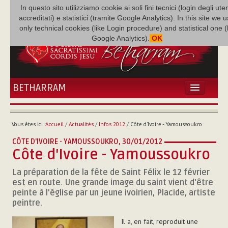
In questo sito utilizziamo cookie ai soli fini tecnici (login degli uten
accreditati) e statistici (tramite Google Analytics). In this site we 
only technical cookies (like Login procedure) and statistical one 
Google Analytics).
OK
BETHARRAM
ACCUEIL
ACTUALITÉS
Vous êtes ici :
Accueil
/
Actualités
/
Infos 2012
/
Côte d'Ivoire - Yamoussoukro
BÉTHARRAM
CÔTE D'IVOIRE - YAMOUSSOUKRO,
30/01/2012
FAMILLE
Côte d'Ivoire - Yamoussoukro
MISSION
La préparation de la fête de Saint Félix le 12 février
NEF
est en route. Une grande image du saint vient d'être
MULTIMÉDIA
peinte à l'église par un jeune ivoirien, Placide, artiste
P. AUGUSTE ETCHÉCOPAR
peintre.
Il a, en fait, reproduit une