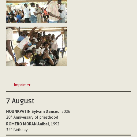
Actions
Imprimer
sur
le
7
August
document
HOUNKPATIN Sylvain Dansou
, 2006
20°
Anniversary of priesthood
ROMERO MORÁN Anibal
, 1992
34°
Birthday