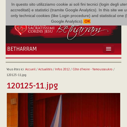
In questo sito utilizziamo cookie ai soli fini tecnici (login degli uten
accreditati) e statistici (tramite Google Analytics). In this site we 
only technical cookies (like Login procedure) and statistical one 
Google Analytics).
OK
BETHARRAM
ACCUEIL
ACTUALITÉS
Vous êtes ici :
Accueil
/
Actualités
/
Infos 2012
/
Côte d'Ivoire - Yamoussoukro
/
BÉTHARRAM
120125-11.jpg
FAMILLE
120125-11.jpg
MISSION
NEF
MULTIMÉDIA
P. AUGUSTE ETCHÉCOPAR