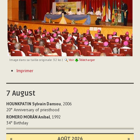
Image dans sa taille originale :
32 ko
|
Voir
Télécharger
Actions
Imprimer
sur
le
document
7
August
HOUNKPATIN Sylvain Dansou
, 2006
20°
Anniversary of priesthood
ROMERO MORÁN Anibal
, 1992
34°
Birthday
«
AOÛT 2026
»