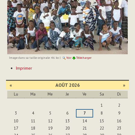
Image dans sa taille originale :
46 ko
|
Voir
Télécharger
Actions
Imprimer
sur
le
document
«
AOÛT 2026
»
Lu
Ma
Me
Je
Ve
Sa
Di
Août
1
2
3
4
5
6
7
8
9
10
11
12
13
14
15
16
17
18
19
20
21
22
23