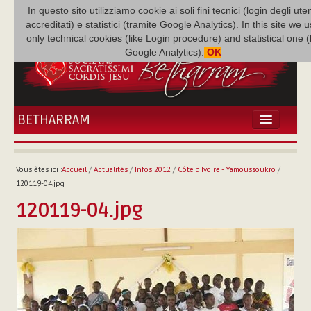
In questo sito utilizziamo cookie ai soli fini tecnici (login degli uten
accreditati) e statistici (tramite Google Analytics). In this site we 
only technical cookies (like Login procedure) and statistical one 
Google Analytics).
OK
BETHARRAM
ACCUEIL
ACTUALITÉS
Vous êtes ici :
Accueil
/
Actualités
/
Infos 2012
/
Côte d'Ivoire - Yamoussoukro
/
BÉTHARRAM
120119-04.jpg
FAMILLE
120119-04.jpg
MISSION
NEF
MULTIMÉDIA
P. AUGUSTE ETCHÉCOPAR