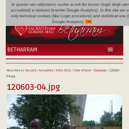
In questo sito utilizziamo cookie ai soli fini tecnici (login degli uten
accreditati) e statistici (tramite Google Analytics). In this site we 
only technical cookies (like Login procedure) and statistical one 
Google Analytics).
OK
BETHARRAM
ACCUEIL
ACTUALITÉS
Vous êtes ici :
Accueil
/
Actualités
/
Infos 2012
/
Côte d'Ivoire - Dabakala
/
120603-
BÉTHARRAM
04.jpg
FAMILLE
120603-04.jpg
MISSION
NEF
MULTIMÉDIA
P. AUGUSTE ETCHÉCOPAR