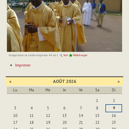
Image dans sa taille originale :
44 ko
|
Voir
Télécharger
Actions
Imprimer
sur
le
document
«
AOÛT 2026
»
Lu
Ma
Me
Je
Ve
Sa
Di
Août
1
2
3
4
5
6
7
8
9
10
11
12
13
14
15
16
17
18
19
20
21
22
23