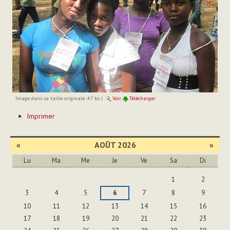
Image dans sa taille originale :
47 ko
|
Voir
Télécharger
Actions
Imprimer
sur
le
document
«
AOÛT 2026
»
Lu
Ma
Me
Je
Ve
Sa
Di
Août
1
2
3
4
5
6
7
8
9
10
11
12
13
14
15
16
17
18
19
20
21
22
23