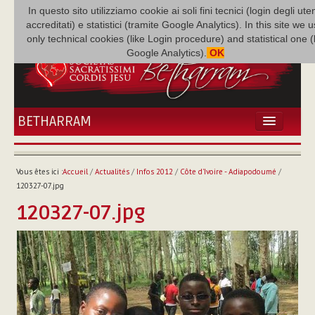
In questo sito utilizziamo cookie ai soli fini tecnici (login degli uten
accreditati) e statistici (tramite Google Analytics). In this site we 
only technical cookies (like Login procedure) and statistical one 
Google Analytics).
OK
BETHARRAM
ACCUEIL
ACTUALITÉS
Vous êtes ici :
Accueil
/
Actualités
/
Infos 2012
/
Côte d'Ivoire - Adiapodoumé
/
BÉTHARRAM
120327-07.jpg
FAMILLE
120327-07.jpg
MISSION
NEF
MULTIMÉDIA
P. AUGUSTE ETCHÉCOPAR