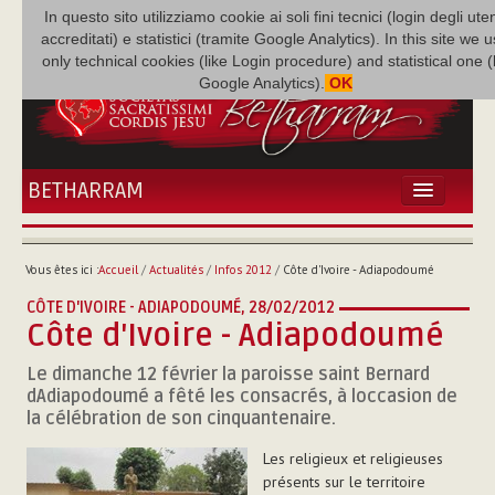
In questo sito utilizziamo cookie ai soli fini tecnici (login degli uten
accreditati) e statistici (tramite Google Analytics). In this site we 
only technical cookies (like Login procedure) and statistical one 
Google Analytics).
OK
BETHARRAM
ACCUEIL
ACTUALITÉS
Vous êtes ici :
Accueil
/
Actualités
/
Infos 2012
/
Côte d'Ivoire - Adiapodoumé
BÉTHARRAM
CÔTE D'IVOIRE - ADIAPODOUMÉ,
28/02/2012
FAMILLE
Côte d'Ivoire - Adiapodoumé
MISSION
Le dimanche 12 février la paroisse saint Bernard
NEF
dAdiapodoumé a fêté les consacrés, à loccasion de
MULTIMÉDIA
la célébration de son cinquantenaire.
P. AUGUSTE ETCHÉCOPAR
Les religieux et religieuses
présents sur le territoire