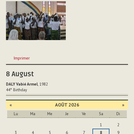
Actions
Imprimer
sur
le
8
August
document
DALY Vabié Armel
, 1982
44°
Birthday
«
AOÛT 2026
»
Lu
Ma
Me
Je
Ve
Sa
Di
Août
1
2
3
4
5
6
7
8
9