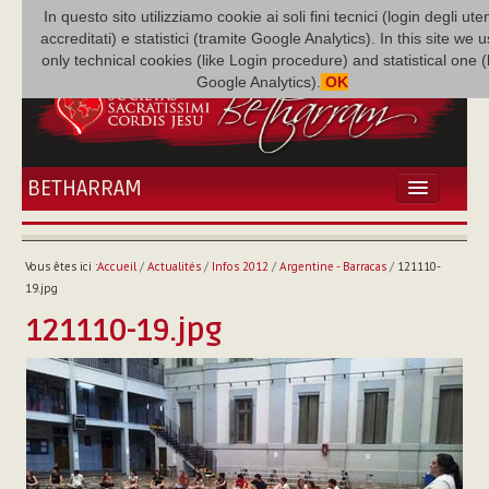
In questo sito utilizziamo cookie ai soli fini tecnici (login degli uten
accreditati) e statistici (tramite Google Analytics). In this site we 
only technical cookies (like Login procedure) and statistical one 
Google Analytics).
OK
BETHARRAM
ACCUEIL
ACTUALITÉS
Vous êtes ici :
Accueil
/
Actualités
/
Infos 2012
/
Argentine - Barracas
/
121110-
BÉTHARRAM
19.jpg
FAMILLE
121110-19.jpg
MISSION
NEF
MULTIMÉDIA
P. AUGUSTE ETCHÉCOPAR