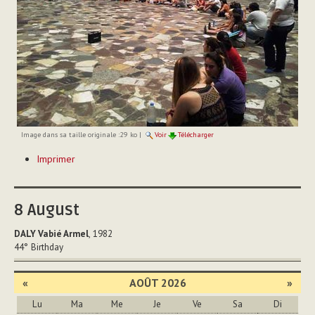
Image dans sa taille originale :
29 ko
|
Voir
Télécharger
Actions
Imprimer
sur
le
document
8
August
DALY Vabié Armel
, 1982
44°
Birthday
«
AOÛT 2026
»
Lu
Ma
Me
Je
Ve
Sa
Di