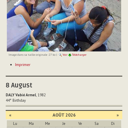
Image dans sa taille originale :
27 ko
|
Voir
Télécharger
Actions
Imprimer
sur
le
document
8
August
DALY Vabié Armel
, 1982
44°
Birthday
«
AOÛT 2026
»
Lu
Ma
Me
Je
Ve
Sa
Di