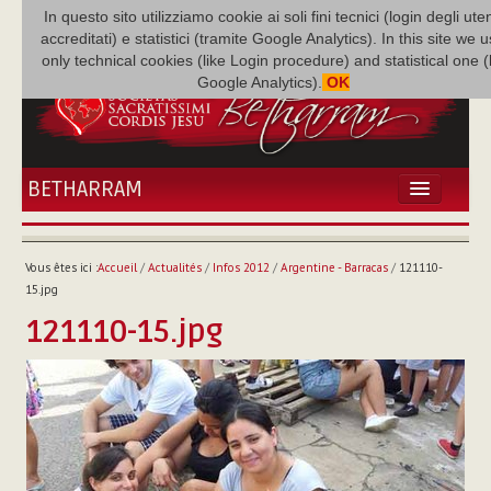
In questo sito utilizziamo cookie ai soli fini tecnici (login degli uten
accreditati) e statistici (tramite Google Analytics). In this site we 
only technical cookies (like Login procedure) and statistical one 
Google Analytics).
OK
BETHARRAM
ACCUEIL
ACTUALITÉS
Vous êtes ici :
Accueil
/
Actualités
/
Infos 2012
/
Argentine - Barracas
/
121110-
BÉTHARRAM
15.jpg
FAMILLE
121110-15.jpg
MISSION
NEF
MULTIMÉDIA
P. AUGUSTE ETCHÉCOPAR