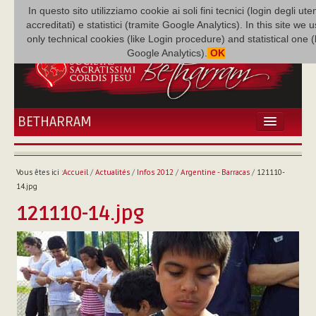
In questo sito utilizziamo cookie ai soli fini tecnici (login degli uten
accreditati) e statistici (tramite Google Analytics). In this site we 
only technical cookies (like Login procedure) and statistical one 
Google Analytics).
OK
BETHARRAM
ACCUEIL
ACTUALITÉS
Vous êtes ici :
Accueil
/
Actualités
/
Infos 2012
/
Argentine - Barracas
/
121110-
BÉTHARRAM
14.jpg
FAMILLE
121110-14.jpg
MISSION
NEF
MULTIMÉDIA
P. AUGUSTE ETCHÉCOPAR