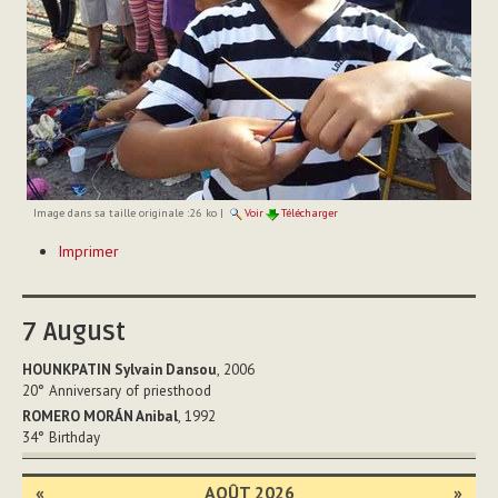
Image dans sa taille originale :
26 ko
|
Voir
Télécharger
Actions
Imprimer
sur
le
document
7
August
HOUNKPATIN Sylvain Dansou
, 2006
20°
Anniversary of priesthood
ROMERO MORÁN Anibal
, 1992
34°
Birthday
«
AOÛT 2026
»