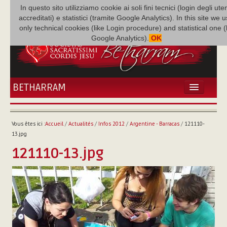
In questo sito utilizziamo cookie ai soli fini tecnici (login degli uten
accreditati) e statistici (tramite Google Analytics). In this site we 
only technical cookies (like Login procedure) and statistical one 
Google Analytics).
OK
BETHARRAM
ACCUEIL
ACTUALITÉS
Vous êtes ici :
Accueil
/
Actualités
/
Infos 2012
/
Argentine - Barracas
/
121110-
BÉTHARRAM
13.jpg
FAMILLE
121110-13.jpg
MISSION
NEF
MULTIMÉDIA
P. AUGUSTE ETCHÉCOPAR