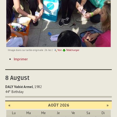
Image dans sa taille originale :
26 ko
|
Voir
Télécharger
Actions
Imprimer
sur
le
document
8
August
DALY Vabié Armel
, 1982
44°
Birthday
«
AOÛT 2026
»
Lu
Ma
Me
Je
Ve
Sa
Di