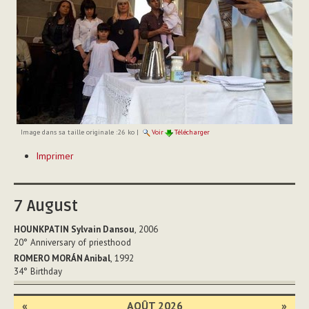
Image dans sa taille originale :
26 ko
|
Voir
Télécharger
Actions
Imprimer
sur
le
document
7
August
HOUNKPATIN Sylvain Dansou
, 2006
20°
Anniversary of priesthood
ROMERO MORÁN Anibal
, 1992
34°
Birthday
«
AOÛT 2026
»