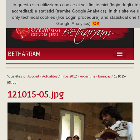
In questo sito utilizziamo cookie ai soli fini tecnici (login degli uten
accreditati) e statistici (tramite Google Analytics). In this site we 
only technical cookies (like Login procedure) and statistical one 
Google Analytics).
OK
BETHARRAM
ACCUEIL
ACTUALITÉS
Vous êtes ici :
Accueil
/
Actualités
/
Infos 2012
/
Argentine - Barracas
/
121015-
BÉTHARRAM
05.jpg
FAMILLE
121015-05.jpg
MISSION
NEF
MULTIMÉDIA
P. AUGUSTE ETCHÉCOPAR