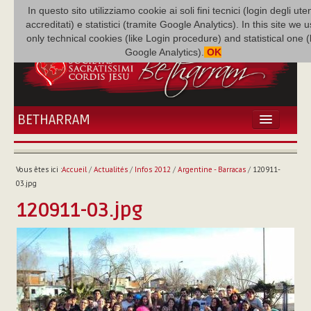
In questo sito utilizziamo cookie ai soli fini tecnici (login degli uten
accreditati) e statistici (tramite Google Analytics). In this site we 
only technical cookies (like Login procedure) and statistical one 
Google Analytics).
OK
BETHARRAM
ACCUEIL
ACTUALITÉS
Vous êtes ici :
Accueil
/
Actualités
/
Infos 2012
/
Argentine - Barracas
/
120911-
BÉTHARRAM
03.jpg
FAMILLE
120911-03.jpg
MISSION
NEF
MULTIMÉDIA
P. AUGUSTE ETCHÉCOPAR