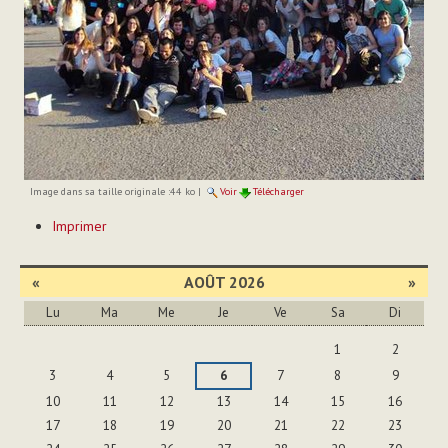
Image dans sa taille originale :
44 ko
|
Voir
Télécharger
Actions
Imprimer
sur
le
document
«
AOÛT 2026
»
Lu
Ma
Me
Je
Ve
Sa
Di
Août
1
2
3
4
5
6
7
8
9
10
11
12
13
14
15
16
17
18
19
20
21
22
23