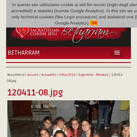
In questo sito utilizziamo cookie ai soli fini tecnici (login degli uten
accreditati) e statistici (tramite Google Analytics). In this site we 
only technical cookies (like Login procedure) and statistical one 
Google Analytics).
OK
BETHARRAM
ACCUEIL
ACTUALITÉS
Vous êtes ici :
Accueil
/
Actualités
/
Infos 2012
/
Argentine - Barracas
/
120411-
BÉTHARRAM
08.jpg
FAMILLE
120411-08.jpg
MISSION
NEF
MULTIMÉDIA
P. AUGUSTE ETCHÉCOPAR