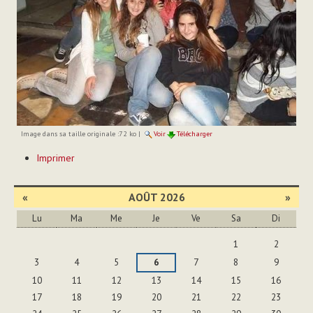
Image dans sa taille originale :
72 ko
|
Voir
Télécharger
Actions
Imprimer
sur
le
document
«
AOÛT 2026
»
Lu
Ma
Me
Je
Ve
Sa
Di
Août
1
2
3
4
5
6
7
8
9
10
11
12
13
14
15
16
17
18
19
20
21
22
23