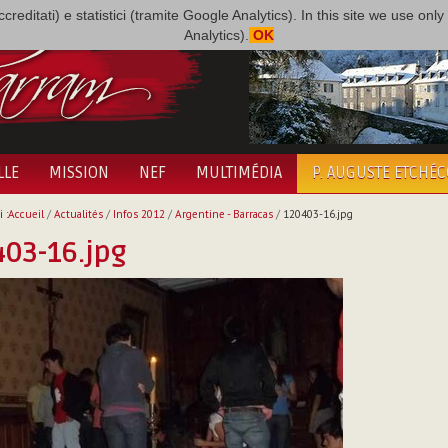
i accreditati) e statistici (tramite Google Analytics). In this site we use 
Analytics).
OK
LLE
MISSION
NEF
MULTIMÉDIA
P. AUGUSTE ETCHÉ
 :
Accueil
/
Actualités
/
Infos 2012
/
Argentine - Barracas
/
120403-16.jpg
03-16.jpg