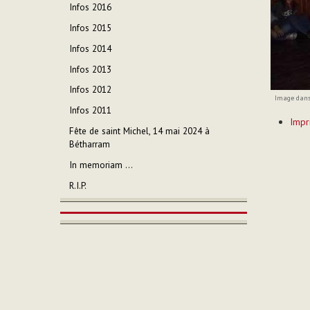
Infos 2016
Infos 2015
Infos 2014
Infos 2013
Infos 2012
Image dans 
Infos 2011
Actions
Impr
sur
Fête de saint Michel, 14 mai 2024 à
le
Bétharram
documen
In memoriam ...
R.I.P.