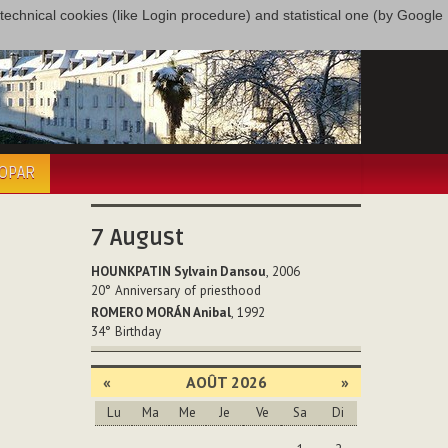
only technical cookies (like Login procedure) and statistical one (by Google
COPAR
7
August
HOUNKPATIN Sylvain Dansou
, 2006
20°
Anniversary of priesthood
ROMERO MORÁN Anibal
, 1992
34°
Birthday
«
AOÛT 2026
»
Lu
Ma
Me
Je
Ve
Sa
Di
Août