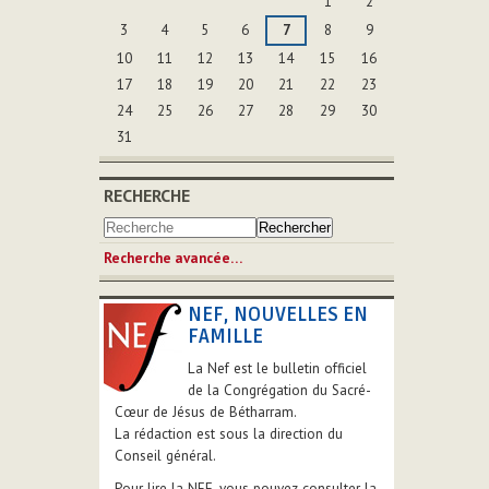
1
2
3
4
5
6
7
8
9
10
11
12
13
14
15
16
17
18
19
20
21
22
23
24
25
26
27
28
29
30
31
RECHERCHE
Recherche avancée…
NEF, NOUVELLES EN
FAMILLE
La Nef est le bulletin officiel
de la Congrégation du Sacré-
Cœur de Jésus de Bétharram.
La rédaction est sous la direction du
Conseil général.
Pour lire la NEF, vous pouvez consulter la