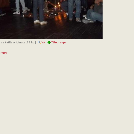
sa taille originale :
58 ko
|
Voir
Télécharger
imer
t