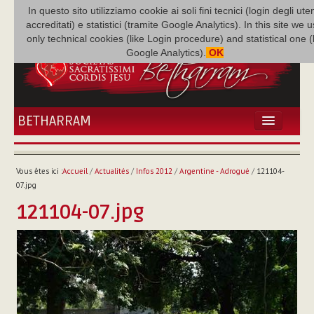
In questo sito utilizziamo cookie ai soli fini tecnici (login degli uten
accreditati) e statistici (tramite Google Analytics). In this site we 
only technical cookies (like Login procedure) and statistical one 
Google Analytics).
OK
BETHARRAM
ACCUEIL
ACTUALITÉS
Vous êtes ici :
Accueil
/
Actualités
/
Infos 2012
/
Argentine - Adrogué
/
121104-
BÉTHARRAM
07.jpg
FAMILLE
121104-07.jpg
MISSION
NEF
MULTIMÉDIA
P. AUGUSTE ETCHÉCOPAR