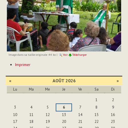
Image dans sa taille originale :
44 ko
|
Voir
Télécharger
Actions
Imprimer
sur
le
document
«
AOÛT 2026
»
Lu
Ma
Me
Je
Ve
Sa
Di
Août
1
2
3
4
5
6
7
8
9
10
11
12
13
14
15
16
17
18
19
20
21
22
23