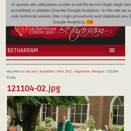
In questo sito utilizziamo cookie ai soli fini tecnici (login degli uten
accreditati) e statistici (tramite Google Analytics). In this site we 
only technical cookies (like Login procedure) and statistical one 
Google Analytics).
OK
BETHARRAM
ACCUEIL
ACTUALITÉS
Vous êtes ici :
Accueil
/
Actualités
/
Infos 2012
/
Argentine - Adrogué
/
121104-
BÉTHARRAM
02.jpg
FAMILLE
121104-02.jpg
MISSION
NEF
MULTIMÉDIA
P. AUGUSTE ETCHÉCOPAR