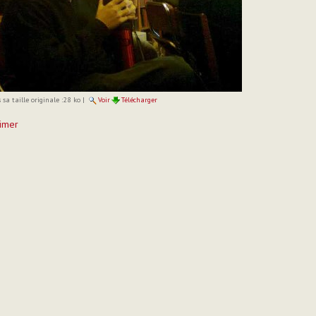
sa taille originale :
28 ko
|
Voir
Télécharger
imer
t