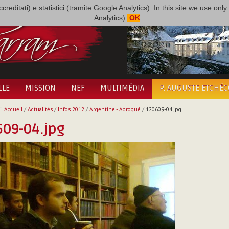
i accreditati) e statistici (tramite Google Analytics). In this site we use 
Analytics).
OK
LLE
MISSION
NEF
MULTIMÉDIA
P. AUGUSTE ETCHÉ
 :
Accueil
/
Actualités
/
Infos 2012
/
Argentine - Adrogué
/
120609-04.jpg
09-04.jpg