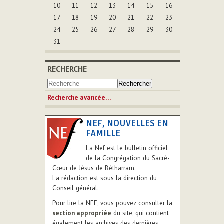
10
11
12
13
14
15
16
17
18
19
20
21
22
23
24
25
26
27
28
29
30
31
RECHERCHE
Recherche avancée…
NEF, NOUVELLES EN
FAMILLE
La Nef est le bulletin officiel
de la Congrégation du Sacré-
Cœur de Jésus de Bétharram.
La rédaction est sous la direction du
Conseil général.
Pour lire la NEF, vous pouvez consulter la
section appropriée
du site, qui contient
également les archives des dernières