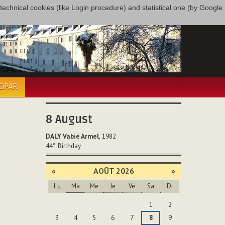
only technical cookies (like Login procedure) and statistical one (by Google
COPAR
8
August
DALY Vabié Armel
, 1982
44°
Birthday
«
AOÛT 2026
»
Lu
Ma
Me
Je
Ve
Sa
Di
Août
1
2
3
4
5
6
7
8
9