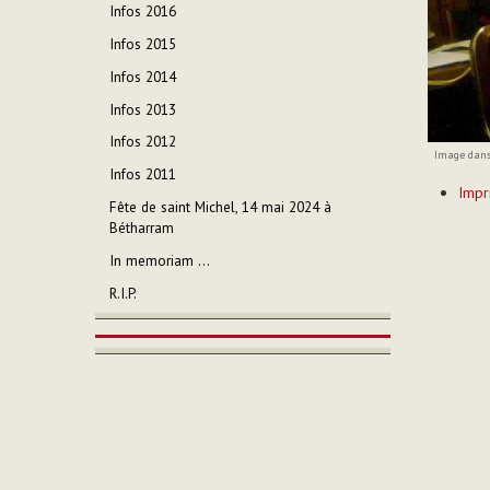
Infos 2016
Infos 2015
Infos 2014
Infos 2013
Infos 2012
Image dans 
Infos 2011
Actions
Impr
sur
Fête de saint Michel, 14 mai 2024 à
le
Bétharram
documen
In memoriam ...
R.I.P.