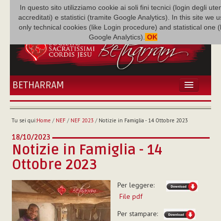
In questo sito utilizziamo cookie ai soli fini tecnici (login degli uten
accreditati) e statistici (tramite Google Analytics). In this site we 
only technical cookies (like Login procedure) and statistical one 
Google Analytics).
OK
BETHARRAM
HOME
ATTUALITÀ
Tu sei qui:
Home
/
NEF
/
NEF 2023
/
Notizie in Famiglia - 14 Ottobre 2023
BÉTHARRAM
18/10/2023
FAMIGLIA
Notizie in Famiglia - 14
MISSIONE
Ottobre 2023
NEF
MEDIATECA
Per leggere:
P. AUGUSTO ETCHECOPAR
File pdf
Per stampare: