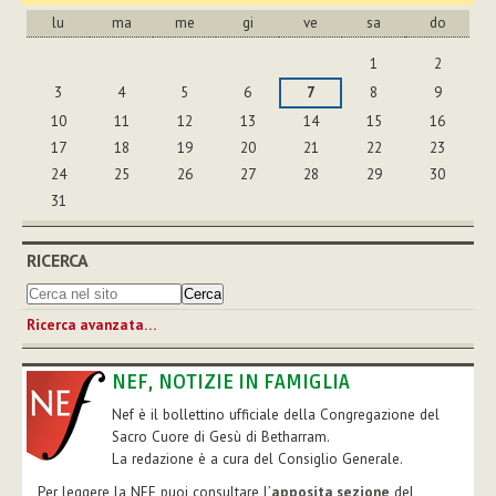
lu
ma
me
gi
ve
sa
do
agosto
1
2
3
4
5
6
7
8
9
10
11
12
13
14
15
16
17
18
19
20
21
22
23
24
25
26
27
28
29
30
31
RICERCA
Ricerca avanzata…
NEF, NOTIZIE IN FAMIGLIA
Nef è il bollettino ufficiale della Congregazione del
Sacro Cuore di Gesù di Betharram.
La redazione è a cura del Consiglio Generale.
Per leggere la NEF puoi consultare l’
apposita sezione
del