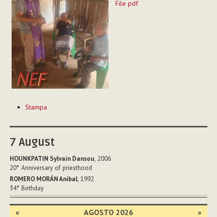
File pdf
Azioni
Stampa
sul
documento
7
August
HOUNKPATIN Sylvain Dansou
, 2006
20°
Anniversary of priesthood
ROMERO MORÁN Anibal
, 1992
34°
Birthday
«
AGOSTO 2026
»