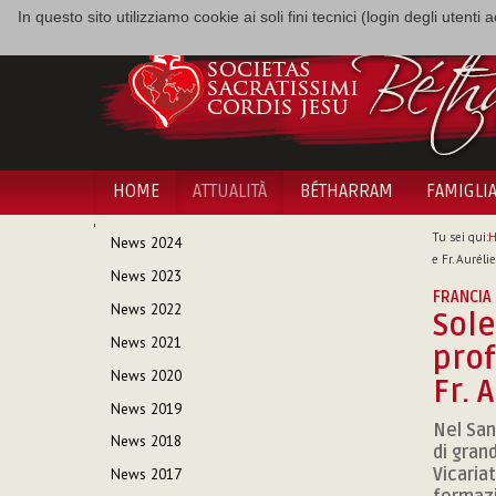
In questo sito utilizziamo cookie ai soli fini tecnici (login degli utent
HOME
ATTUALITÀ
BÉTHARRAM
FAMIGLI
NAVIGAZIONE
Tu sei qui:
News 2024
e Fr. Auréli
News 2023
FRANCIA
News 2022
Sole
News 2021
prof
News 2020
Fr. 
News 2019
Nel San
News 2018
di gran
Vicaria
News 2017