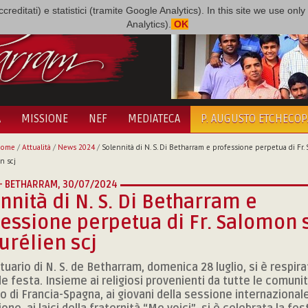
i accreditati) e statistici (tramite Google Analytics). In this site we use 
Analytics).
OK
A
MISSIONE
NEF
MEDIATECA
P. AUGUSTO ETCHECO
Home
/
Attualità
/
News 2024
/
Solennità di N. S. Di Betharram e professione perpetua di Fr.
en scj
 - BETHARRAM,
30/07/2024
nnità di N. S. Di Betharram e
essione perpetua di Fr. Salomon s
Aurélien scj
tuario di N. S. de Betharram, domenica 28 luglio, si è respira
de festa. Insieme ai religiosi provenienti da tutte le comunit
to di Francia-Spagna, ai giovani della sessione internazionale