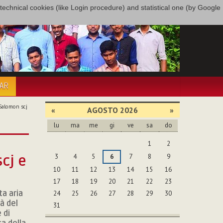
only technical cookies (like Login procedure) and statistical one (by Google
PAR
 Salomon scj
«
AGOSTO 2026
»
lu
ma
me
gi
ve
sa
do
agosto
1
2
3
4
5
6
7
8
9
cj e
10
11
12
13
14
15
16
17
18
19
20
21
22
23
ta aria
24
25
26
27
28
29
30
à del
31
 di