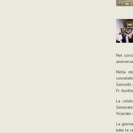
Nel corso
anniversa
Nella st
conceleb
Garicoïts
Fr. Aurél
La celeb
Generale
Vicariato
La giorna
tutte le r