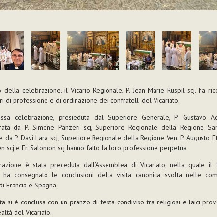
 della celebrazione, il Vicario Regionale, P. Jean-Marie Ruspil scj, ha ric
ri di professione e di ordinazione dei confratelli del Vicariato.
essa celebrazione, presieduta dal Superiore Generale, P. Gustavo Ag
rata da P. Simone Panzeri scj, Superiore Regionale della Regione Sa
 e da P. Davi Lara scj, Superiore Regionale della Regione Ven. P. Augusto E
ien scj e Fr. Salomon scj hanno fatto la loro professione perpetua.
razione è stata preceduta dall’Assemblea di Vicariato, nella quale il 
 ha consegnato le conclusioni della visita canonica svolta nelle com
 di Francia e Spagna.
ta si è conclusa con un pranzo di festa condiviso tra religiosi e laici prov
ealtà del Vicariato.