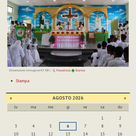
Dimensione immagine:
43 KB
|
Visualizza
Scarica
Azioni
Stampa
sul
documento
«
AGOSTO 2026
»
lu
ma
me
gi
ve
sa
do
agosto
1
2
3
4
5
6
7
8
9
10
11
12
13
14
15
16