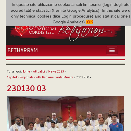
In questo sito utilizziamo cookie ai soli fini tecnici (login degli uten
accreditati) e statistici (tramite Google Analytics). In this site we 
only technical cookies (like Login procedure) and statistical one 
Google Analytics).
OK
BETHARRAM
HOME
ATTUALITÀ
Tu sei qui:
Home
/
Attualità
/
News 2023
/
BÉTHARRAM
Capitolo Regionale della Regione Santa Miriam
/
230130 03
FAMIGLIA
230130 03
MISSIONE
NEF
MEDIATECA
P. AUGUSTO ETCHECOPAR