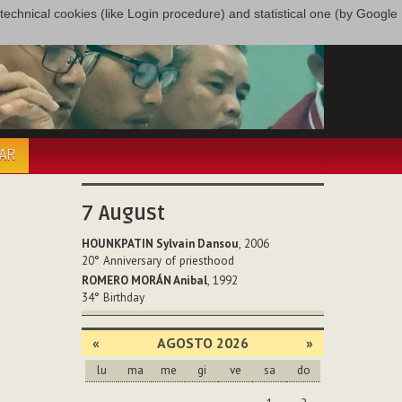
only technical cookies (like Login procedure) and statistical one (by Google
PAR
7
August
HOUNKPATIN Sylvain Dansou
, 2006
20°
Anniversary of priesthood
ROMERO MORÁN Anibal
, 1992
34°
Birthday
«
AGOSTO 2026
»
lu
ma
me
gi
ve
sa
do
agosto