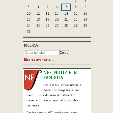
1
2
3
4
5
6
7
8
9
10
11
12
13
14
15
16
17
18
19
20
21
22
23
24
25
26
27
28
29
30
31
RICERCA
Ricerca avanzata…
NEF, NOTIZIE IN
FAMIGLIA
Nef è il bollettino ufficiale
della Congregazione del
Sacro Cuore di Gesù di Betharram.
La redazione è a cura del Consiglio
Generale.
Per leggere la NEF puoi consultare