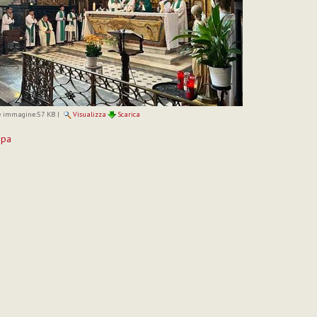
 immagine:
57 KB
|
Visualizza
Scarica
mpa
to