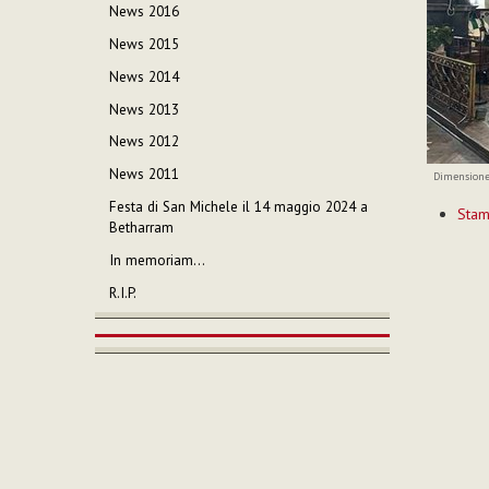
News 2016
News 2015
News 2014
News 2013
News 2012
News 2011
Dimensione
Azioni
Festa di San Michele il 14 maggio 2024 a
Sta
sul
Betharram
documen
In memoriam…
R.I.P.