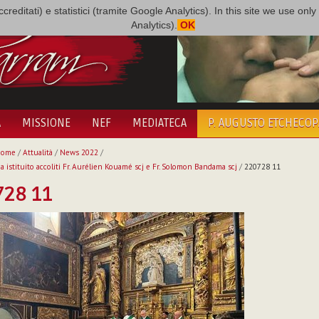
i accreditati) e statistici (tramite Google Analytics). In this site we use 
Analytics).
OK
A
MISSIONE
NEF
MEDIATECA
P. AUGUSTO ETCHECO
Home
/
Attualità
/
News 2022
/
a istituito accoliti Fr. Aurélien Kouamé scj e Fr. Solomon Bandama scj
/
220728 11
728 11