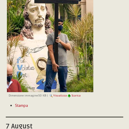
Dimensione immagine:
50 KB
|
Visualizza
Scarica
Azioni
Stampa
sul
documento
7
August