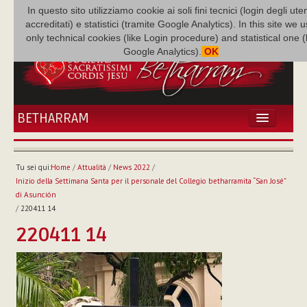
In questo sito utilizziamo cookie ai soli fini tecnici (login degli uten
accreditati) e statistici (tramite Google Analytics). In this site we 
only technical cookies (like Login procedure) and statistical one 
Google Analytics).
OK
BETHARRAM
HOME
ATTUALITÀ
Tu sei qui:
Home
/
Attualità
/
News 2022
/
BÉTHARRAM
Inizio della Settimana Santa per il personale del Collegio betharramita “San José”
FAMIGLIA
di Asunción
/
220411 14
MISSIONE
220411 14
NEF
MEDIATECA
P. AUGUSTO ETCHECOPAR