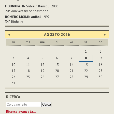
HOUNKPATIN Sylvain Dansou
, 2006
20°
Anniversary of priesthood
ROMERO MORÁN Anibal
, 1992
34°
Birthday
«
AGOSTO 2026
»
lu
ma
me
gi
ve
sa
do
agosto
1
2
3
4
5
6
7
8
9
10
11
12
13
14
15
16
17
18
19
20
21
22
23
24
25
26
27
28
29
30
31
RICERCA
Ricerca avanzata…