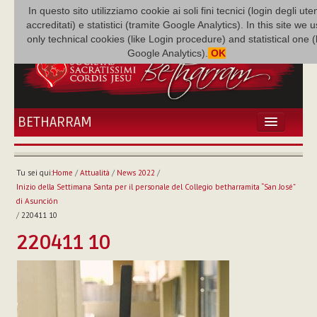
In questo sito utilizziamo cookie ai soli fini tecnici (login degli uten
accreditati) e statistici (tramite Google Analytics). In this site we 
only technical cookies (like Login procedure) and statistical one 
Google Analytics).
OK
BETHARRAM
HOME
ATTUALITÀ
Tu sei qui:
Home
/
Attualità
/
News 2022
/
BÉTHARRAM
Inizio della Settimana Santa per il personale del Collegio betharramita “San José”
FAMIGLIA
di Asunción
/
220411 10
MISSIONE
220411 10
NEF
MEDIATECA
P. AUGUSTO ETCHECOPAR