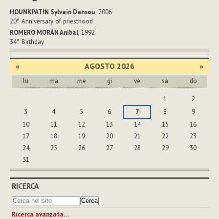
HOUNKPATIN Sylvain Dansou
, 2006
20°
Anniversary of priesthood
ROMERO MORÁN Anibal
, 1992
34°
Birthday
«
AGOSTO 2026
»
lu
ma
me
gi
ve
sa
do
agosto
1
2
3
4
5
6
7
8
9
10
11
12
13
14
15
16
17
18
19
20
21
22
23
24
25
26
27
28
29
30
31
RICERCA
Ricerca avanzata…