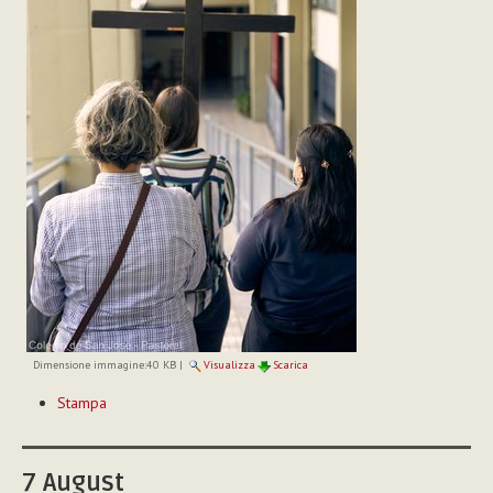
Dimensione immagine:
40 KB
|
Visualizza
Scarica
Azioni
Stampa
sul
documento
7
August