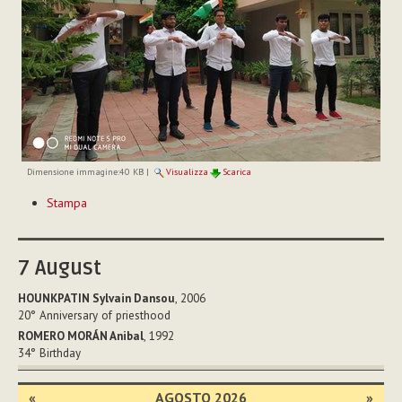
Dimensione immagine:
40 KB
|
Visualizza
Scarica
Azioni
Stampa
sul
documento
7
August
HOUNKPATIN Sylvain Dansou
, 2006
20°
Anniversary of priesthood
ROMERO MORÁN Anibal
, 1992
34°
Birthday
«
AGOSTO 2026
»