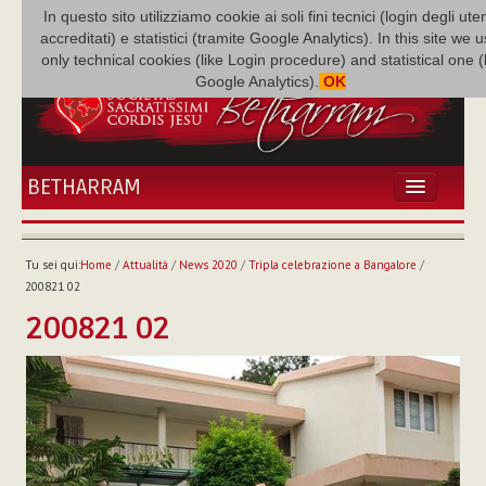
In questo sito utilizziamo cookie ai soli fini tecnici (login degli uten
accreditati) e statistici (tramite Google Analytics). In this site we 
only technical cookies (like Login procedure) and statistical one 
Google Analytics).
OK
BETHARRAM
HOME
ATTUALITÀ
Tu sei qui:
Home
/
Attualità
/
News 2020
/
Tripla celebrazione a Bangalore
/
BÉTHARRAM
200821 02
FAMIGLIA
200821 02
MISSIONE
NEF
MEDIATECA
P. AUGUSTO ETCHECOPAR