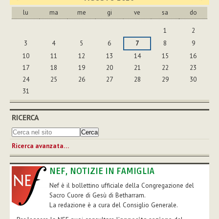
lu
ma
me
gi
ve
sa
do
agosto
1
2
3
4
5
6
7
8
9
10
11
12
13
14
15
16
17
18
19
20
21
22
23
24
25
26
27
28
29
30
31
RICERCA
Ricerca avanzata…
NEF, NOTIZIE IN FAMIGLIA
Nef è il bollettino ufficiale della Congregazione del
Sacro Cuore di Gesù di Betharram.
La redazione è a cura del Consiglio Generale.