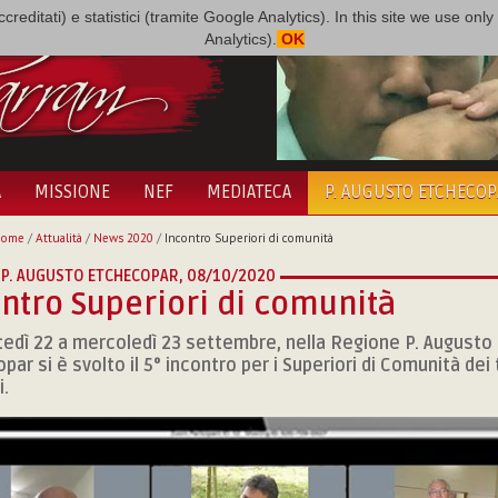
i accreditati) e statistici (tramite Google Analytics). In this site we use 
Analytics).
OK
A
MISSIONE
NEF
MEDIATECA
P. AUGUSTO ETCHECO
Home
/
Attualità
/
News 2020
/
Incontro Superiori di comunità
 P. AUGUSTO ETCHECOPAR,
08/10/2020
ntro Superiori di comunità
edì 22 a mercoledì 23 settembre, nella Regione P. Augusto
par si è svolto il 5° incontro per i Superiori di Comunità dei 
i.