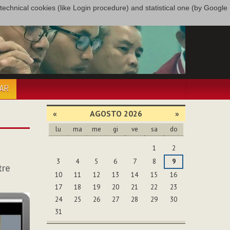
only technical cookies (like Login procedure) and statistical one (by Google
PAR
«
AGOSTO 2026
»
lu
ma
me
gi
ve
sa
do
agosto
1
2
3
4
5
6
7
8
9
tre
10
11
12
13
14
15
16
17
18
19
20
21
22
23
24
25
26
27
28
29
30
31