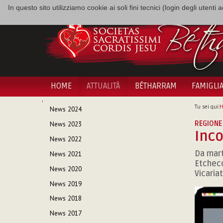
In questo sito utilizziamo cookie ai soli fini tecnici (login degli utent
HOME
ATTUALITÀ
BÉTHARRAM
FAMIGLI
NAVIGAZIONE
Tu sei qui:
News 2024
REGIONE
News 2023
Inco
News 2022
Da mart
News 2021
Etcheco
News 2020
Vicariat
News 2019
News 2018
News 2017