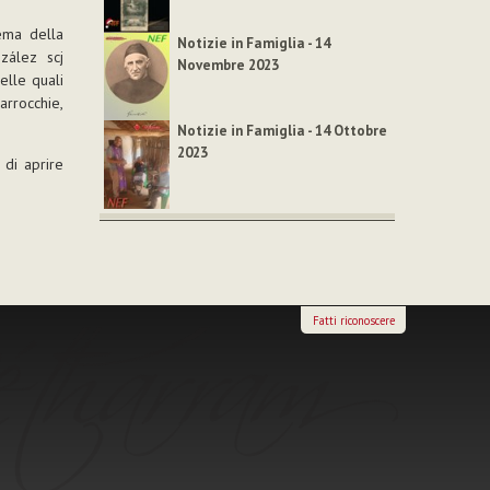
tema della
Notizie in Famiglia - 14
zález scj
Novembre 2023
elle quali
rrocchie,
Notizie in Famiglia - 14 Ottobre
2023
di aprire
Fatti riconoscere