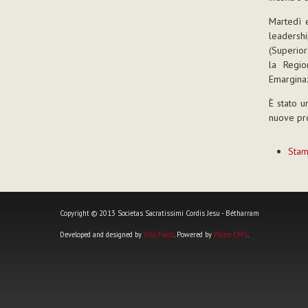
Martedì e
leadersh
(Superior
la Regio
Emarginaz
È stato 
nuove pro
Azioni
Sta
sul
documen
Copyright © 2013 Societas Sacratissimi Cordis Jesu - Bétharram
Developed and designed by
Vito Falco
. Powered by
Plone CMS
.
Strumenti
personali