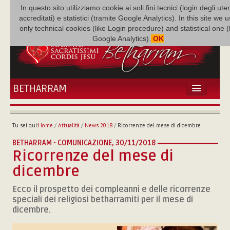
In questo sito utilizziamo cookie ai soli fini tecnici (login degli uten
accreditati) e statistici (tramite Google Analytics). In this site we 
only technical cookies (like Login procedure) and statistical one 
Google Analytics).
OK
BETHARRAM
HOME
ATTUALITÀ
Tu sei qui:
Home
/
Attualità
/
News 2018
/
Ricorrenze del mese di dicembre
BÉTHARRAM
BETHARRAM - COMUNICAZIONE,
30/11/2018
FAMIGLIA
Ricorrenze del mese di
MISSIONE
dicembre
NEF
MEDIATECA
Ecco il prospetto dei compleanni e delle ricorrenze
speciali dei religiosi betharramiti per il mese di
P. AUGUSTO ETCHECOPAR
dicembre.