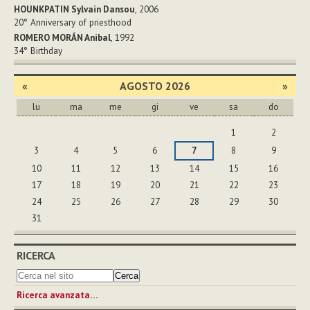
HOUNKPATIN Sylvain Dansou
, 2006
20°
Anniversary of priesthood
ROMERO MORÁN Anibal
, 1992
34°
Birthday
«
AGOSTO 2026
»
lu
ma
me
gi
ve
sa
do
agosto
1
2
3
4
5
6
7
8
9
10
11
12
13
14
15
16
17
18
19
20
21
22
23
24
25
26
27
28
29
30
31
RICERCA
Ricerca avanzata…