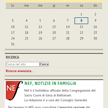
lu
ma
me
gi
ve
sa
do
agosto
1
2
3
4
5
6
7
8
9
10
11
12
13
14
15
16
17
18
19
20
21
22
23
24
25
26
27
28
29
30
31
RICERCA
Ricerca avanzata…
NEF, NOTIZIE IN FAMIGLIA
Nef è il bollettino ufficiale della Congregazione del
Sacro Cuore di Gesù di Betharram.
La redazione è a cura del Consiglio Generale.
Per leggere la NEF puoi consultare l’
apposita sezione
del