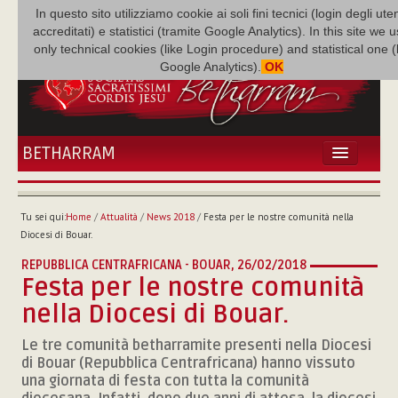
In questo sito utilizziamo cookie ai soli fini tecnici (login degli uten
accreditati) e statistici (tramite Google Analytics). In this site we 
only technical cookies (like Login procedure) and statistical one 
Google Analytics).
OK
BETHARRAM
HOME
ATTUALITÀ
Tu sei qui:
Home
/
Attualità
/
News 2018
/
Festa per le nostre comunità nella
BÉTHARRAM
Diocesi di Bouar.
FAMIGLIA
REPUBBLICA CENTRAFRICANA - BOUAR,
26/02/2018
MISSIONE
Festa per le nostre comunità
NEF
nella Diocesi di Bouar.
MEDIATECA
Le tre comunità betharramite presenti nella Diocesi
P. AUGUSTO ETCHECOPAR
di Bouar (Repubblica Centrafricana) hanno vissuto
una giornata di festa con tutta la comunità