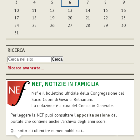
3
4
5
6
7
8
9
10
11
12
13
14
15
16
17
18
19
20
21
22
23
24
25
26
27
28
29
30
31
RICERCA
Ricerca avanzata…
NEF, NOTIZIE IN FAMIGLIA
Nef è il bollettino ufficiale della Congregazione del
Sacro Cuore di Gesù di Betharram.
La redazione è a cura del Consiglio Generale.
Per leggere la NEF puoi consultare l’
apposita sezione
del
portale che contiene anche l'archivio degli anni scorsi.
Qui sotto gli ultimi tre numeri pubblicati...