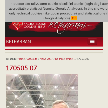
In questo sito utilizziamo cookie ai soli fini tecnici (login degli uten
accreditati) e statistici (tramite Google Analytics). In this site we 
only technical cookies (like Login procedure) and statistical one 
Google Analytics).
OK
BETHARRAM
HOME
ATTUALITÀ
Tu sei qui:
Home
/
Attualità
/
News 2017
/
Da mille strade…
/
170505 07
BÉTHARRAM
170505 07
FAMIGLIA
MISSIONE
NEF
MEDIATECA
P. AUGUSTO ETCHECOPAR