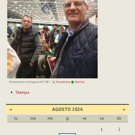
Dimensione immagine:
40 KB
|
Visualizza
Scarica
Azioni
Stampa
sul
documento
«
AGOSTO 2026
»
lu
ma
me
gi
ve
sa
do
agosto
1
2