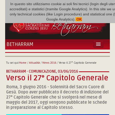
In questo sito utilizziamo cookie ai soli fini tecnici (login degli uten
accreditati) e statistici (tramite Google Analytics). In this site we 
only technical cookies (like Login procedure) and statistical one 
Google Analytics).
OK
BETHARRAM
HOME
ATTUALITÀ
Tu sei qui:
Home
/
Attualità
/
News 2016
/
Verso il 27° Capitolo Generale
BÉTHARRAM
BETHARRAM - COMUNICAZIONE,
03/06/2016
FAMIGLIA
Verso il 27° Capitolo Generale
MISSIONE
Roma, 3 giugno 2016 - Solennità del Sacro Cuore di
NEF
Gesù. Dopo aver pubblicato il decreto di indizione del
MEDIATECA
27° Capitolo Generale che si svolgerà nel mese di
P. AUGUSTO ETCHECOPAR
maggio del 2017, oggi vengono pubblicate le schede
in preparazione al Capitolo stesso.