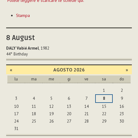
Potete leggere e scaricare le schede qui.
Azioni
Stampa
sul
documento
8
August
DALY Vabié Armel
, 1982
44°
Birthday
«
AGOSTO 2026
»
lu
ma
me
gi
ve
sa
do
agosto
1
2
3
4
5
6
7
8
9
10
11
12
13
14
15
16
17
18
19
20
21
22
23
24
25
26
27
28
29
30
31