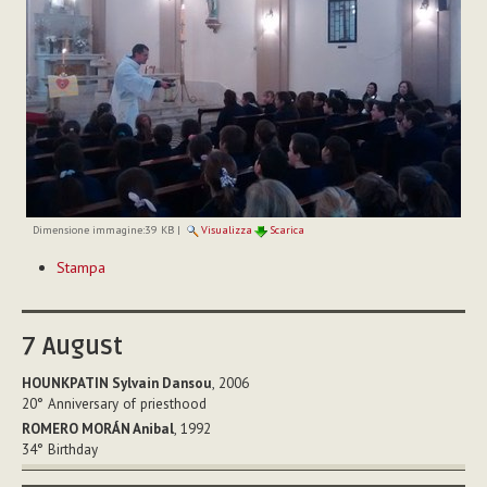
Dimensione immagine:
39 KB
|
Visualizza
Scarica
Azioni
Stampa
sul
documento
7
August
HOUNKPATIN Sylvain Dansou
, 2006
20°
Anniversary of priesthood
ROMERO MORÁN Anibal
, 1992
34°
Birthday