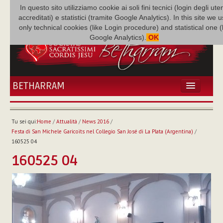
In questo sito utilizziamo cookie ai soli fini tecnici (login degli uten
accreditati) e statistici (tramite Google Analytics). In this site we 
only technical cookies (like Login procedure) and statistical one 
Google Analytics).
OK
BETHARRAM
HOME
ATTUALITÀ
Tu sei qui:
Home
/
Attualità
/
News 2016
/
BÉTHARRAM
Festa di San Michele Garicoïts nel Collegio San José di La Plata (Argentina)
/
FAMIGLIA
160525 04
MISSIONE
160525 04
NEF
MEDIATECA
P. AUGUSTO ETCHECOPAR