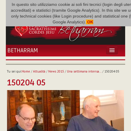
In questo sito utilizziamo cookie ai soli fini tecnici (login degli uten
accreditati) e statistici (tramite Google Analytics). In this site we 
only technical cookies (like Login procedure) and statistical one 
Google Analytics).
OK
BETHARRAM
HOME
ATTUALITÀ
Tu sei qui:
Home
/
Attualità
/
News 2015
/
Una settimana intensa…
/
150204 05
BÉTHARRAM
150204 05
FAMIGLIA
MISSIONE
NEF
MEDIATECA
P. AUGUSTO ETCHECOPAR