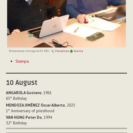
Dimensione immagine:
43 KB
|
Visualizza
Scarica
Azioni
Stampa
sul
documento
10
August
ANGAROLA Gustavo
, 1961
65°
Birthday
MENDOZA JIMÉNEZ Oscar Alberto
, 2025
1°
Anniversary of priesthood
VAN HUNG Peter Do
, 1994
32°
Birthday