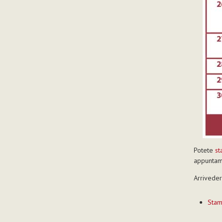
Potete
st
appuntam
Arriveder
Azioni
Sta
sul
documen