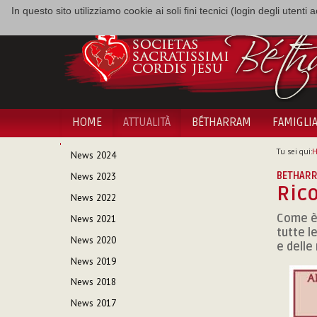
In questo sito utilizziamo cookie ai soli fini tecnici (login degli utent
HOME
ATTUALITÀ
BÉTHARRAM
FAMIGLI
NAVIGAZIONE
Tu sei qui:
News 2024
BETHARR
News 2023
Rico
News 2022
Come è 
News 2021
tutte l
News 2020
e delle 
News 2019
News 2018
News 2017