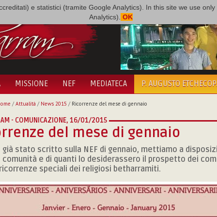
i accreditati) e statistici (tramite Google Analytics). In this site we use 
Analytics).
OK
A
MISSIONE
NEF
MEDIATECA
P. AUGUSTO ETCHECO
Home
/
Attualità
/
News 2015
/
Ricorrenze del mese di gennaio
AM - COMUNICAZIONE,
16/01/2015
rrenze del mese di gennaio
già stato scritto sulla NEF di gennaio, mettiamo a disposiz
e comunità e di quanti lo desiderassero il prospetto dei com
ricorrenze speciali dei religiosi betharramiti.