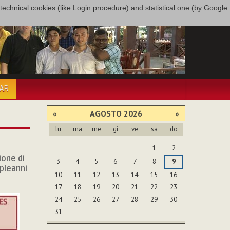
only technical cookies (like Login procedure) and statistical one (by Google
PAR
«
AGOSTO 2026
»
lu
ma
me
gi
ve
sa
do
agosto
1
2
ione di
3
4
5
6
7
8
9
pleanni
10
11
12
13
14
15
16
17
18
19
20
21
22
23
24
25
26
27
28
29
30
31