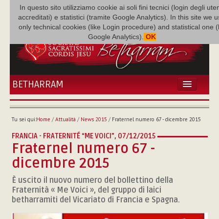
In questo sito utilizziamo cookie ai soli fini tecnici (login degli uten
accreditati) e statistici (tramite Google Analytics). In this site we 
only technical cookies (like Login procedure) and statistical one 
Google Analytics).
OK
BETHARRAM
HOME
ATTUALITÀ
Tu sei qui:
Home
/
Attualità
/
News 2015
/
Fraternel numero 67 - dicembre 2015
BÉTHARRAM
FRANCIA - FRATERNITÉ “ME VOICI”,
07/12/2015
FAMIGLIA
Fraternel numero 67 -
MISSIONE
dicembre 2015
NEF
MEDIATECA
È uscito il nuovo numero del bollettino della
Fraternità « Me Voici », del gruppo di laici
P. AUGUSTO ETCHECOPAR
betharramiti del Vicariato di Francia e Spagna.