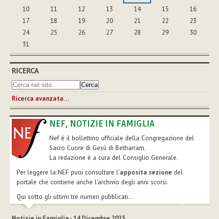
10
11
12
13
14
15
16
17
18
19
20
21
22
23
24
25
26
27
28
29
30
31
RICERCA
Ricerca avanzata…
NEF, NOTIZIE IN FAMIGLIA
Nef è il bollettino ufficiale della Congregazione del
Sacro Cuore di Gesù di Betharram.
La redazione è a cura del Consiglio Generale.
Per leggere la NEF puoi consultare l’
apposita sezione
del
portale che contiene anche l'archivio degli anni scorsi.
Qui sotto gli ultimi tre numeri pubblicati...
Notizie in Famiglia - 14 Dicembre 2023