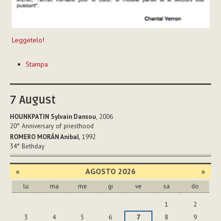
Leggetelo!
Azioni
Stampa
sul
documento
7
August
HOUNKPATIN Sylvain Dansou
, 2006
20°
Anniversary of priesthood
ROMERO MORÁN Anibal
, 1992
34°
Birthday
«
AGOSTO 2026
»
lu
ma
me
gi
ve
sa
do
agosto
1
2
3
4
5
6
7
8
9