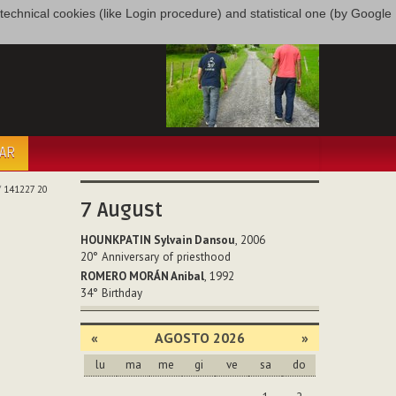
only technical cookies (like Login procedure) and statistical one (by Google
PAR
/
141227 20
7
August
HOUNKPATIN Sylvain Dansou
, 2006
20°
Anniversary of priesthood
ROMERO MORÁN Anibal
, 1992
34°
Birthday
«
AGOSTO 2026
»
lu
ma
me
gi
ve
sa
do
agosto