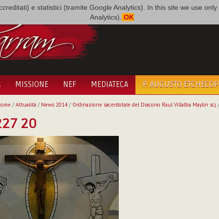
i accreditati) e statistici (tramite Google Analytics). In this site we use 
Analytics).
OK
A
MISSIONE
NEF
MEDIATECA
P. AUGUSTO ETCHECO
Home
/
Attualità
/
News 2014
/
Ordinazione sacerdotale del Diacono Raul Villalba Maylin scj
227 20