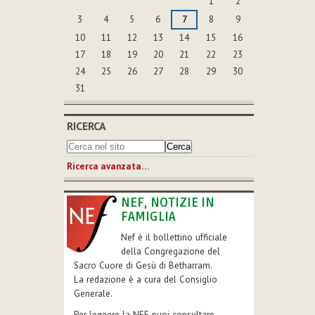
1
2
3
4
5
6
7
8
9
10
11
12
13
14
15
16
17
18
19
20
21
22
23
24
25
26
27
28
29
30
31
RICERCA
Ricerca avanzata…
NEF, NOTIZIE IN
FAMIGLIA
Nef è il bollettino ufficiale
della Congregazione del
Sacro Cuore di Gesù di Betharram.
La redazione è a cura del Consiglio
Generale.
Per leggere la NEF puoi consultare