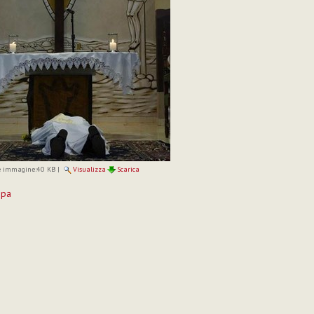
 immagine:
40 KB
|
Visualizza
Scarica
mpa
to