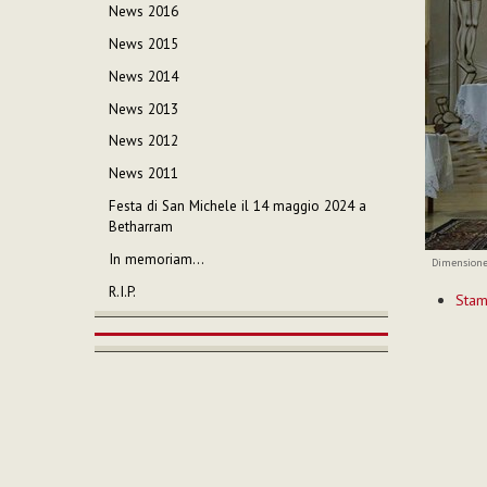
News 2016
News 2015
News 2014
News 2013
News 2012
News 2011
Festa di San Michele il 14 maggio 2024 a
Betharram
In memoriam…
Dimensione
Azioni
R.I.P.
Sta
sul
documen