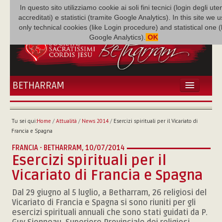
In questo sito utilizziamo cookie ai soli fini tecnici (login degli uten
accreditati) e statistici (tramite Google Analytics). In this site we 
only technical cookies (like Login procedure) and statistical one 
Google Analytics).
OK
BETHARRAM
HOME
ATTUALITÀ
Tu sei qui:
Home
/
Attualità
/
News 2014
/
Esercizi spirituali per il Vicariato di
BÉTHARRAM
Francia e Spagna
FAMIGLIA
FRANCIA - BETHARRAM,
10/07/2014
MISSIONE
Esercizi spirituali per il
NEF
Vicariato di Francia e Spagna
MEDIATECA
Dal 29 giugno al 5 luglio, a Betharram, 26 religiosi del
P. AUGUSTO ETCHECOPAR
Vicariato di Francia e Spagna si sono riuniti per gli
esercizi spirituali annuali che sono stati guidati da P.