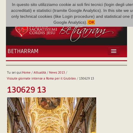
In questo sito utilizziamo cookie ai soli fini tecnici (login degli uten
accreditati) e statistici (tramite Google Analytics). In this site we 
only technical cookies (like Login procedure) and statistical one 
Google Analytics).
OK
BETHARRAM
HOME
ATTUALITÀ
Tu sei qui:
Home
/
Attualità
/
News 2013
/
BÉTHARRAM
Vissute giornate intense a Roma per il Giubileo
/
130629 13
FAMIGLIA
130629 13
MISSIONE
NEF
MEDIATECA
P. AUGUSTO ETCHECOPAR