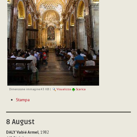
Dimensione immagine:
43 KB
|
Visualizza
Scarica
Azioni
Stampa
sul
documento
8
August
DALY Vabié Armel
, 1982