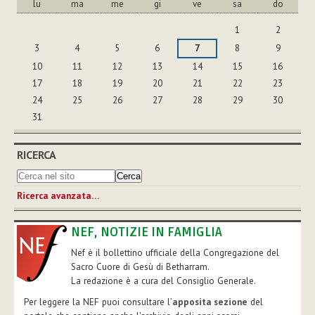
lu
ma
me
gi
ve
sa
do
agosto
1
2
3
4
5
6
7
8
9
10
11
12
13
14
15
16
17
18
19
20
21
22
23
24
25
26
27
28
29
30
31
RICERCA
Ricerca avanzata…
NEF, NOTIZIE IN FAMIGLIA
Nef è il bollettino ufficiale della Congregazione del
Sacro Cuore di Gesù di Betharram.
La redazione è a cura del Consiglio Generale.
Per leggere la NEF puoi consultare l’
apposita sezione
del