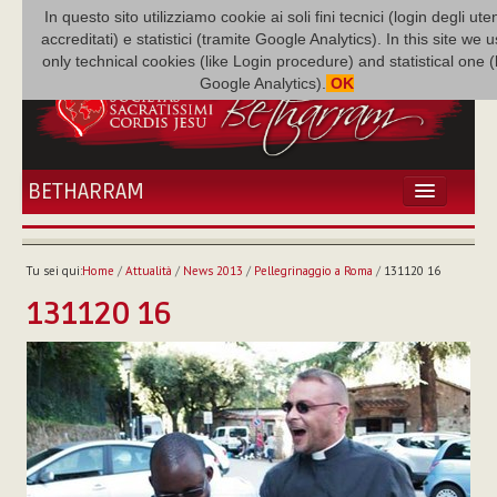
In questo sito utilizziamo cookie ai soli fini tecnici (login degli uten
accreditati) e statistici (tramite Google Analytics). In this site we 
only technical cookies (like Login procedure) and statistical one 
Google Analytics).
OK
BETHARRAM
HOME
ATTUALITÀ
Tu sei qui:
Home
/
Attualità
/
News 2013
/
Pellegrinaggio a Roma
/
131120 16
BÉTHARRAM
131120 16
FAMIGLIA
MISSIONE
NEF
MEDIATECA
P. AUGUSTO ETCHECOPAR