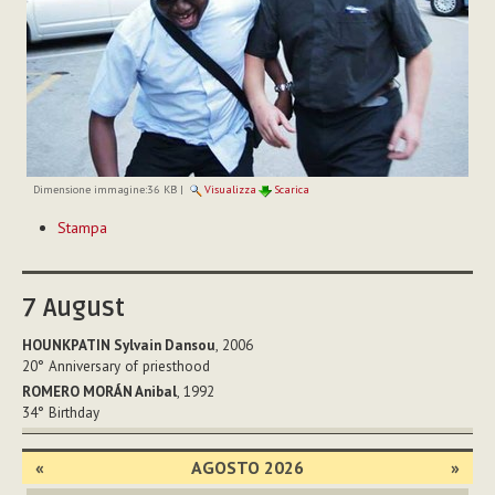
Dimensione immagine:
36 KB
|
Visualizza
Scarica
Azioni
Stampa
sul
documento
7
August
HOUNKPATIN Sylvain Dansou
, 2006
20°
Anniversary of priesthood
ROMERO MORÁN Anibal
, 1992
34°
Birthday
«
AGOSTO 2026
»