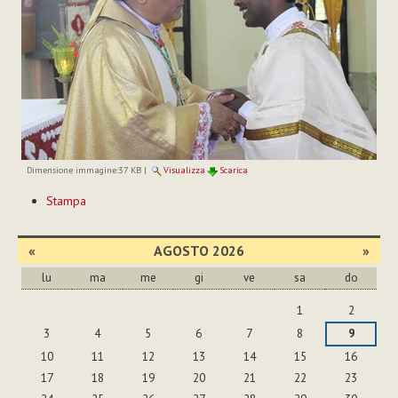
Dimensione immagine:
37 KB
|
Visualizza
Scarica
Azioni
Stampa
sul
documento
«
AGOSTO 2026
»
lu
ma
me
gi
ve
sa
do
agosto
1
2
3
4
5
6
7
8
9
10
11
12
13
14
15
16
17
18
19
20
21
22
23