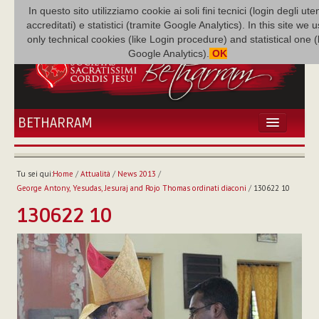
In questo sito utilizziamo cookie ai soli fini tecnici (login degli uten
accreditati) e statistici (tramite Google Analytics). In this site we 
only technical cookies (like Login procedure) and statistical one 
Google Analytics).
OK
BETHARRAM
HOME
ATTUALITÀ
Tu sei qui:
Home
/
Attualità
/
News 2013
/
BÉTHARRAM
George Antony, Yesudas, Jesuraj and Rojo Thomas ordinati diaconi
/
130622 10
FAMIGLIA
130622 10
MISSIONE
NEF
MEDIATECA
P. AUGUSTO ETCHECOPAR