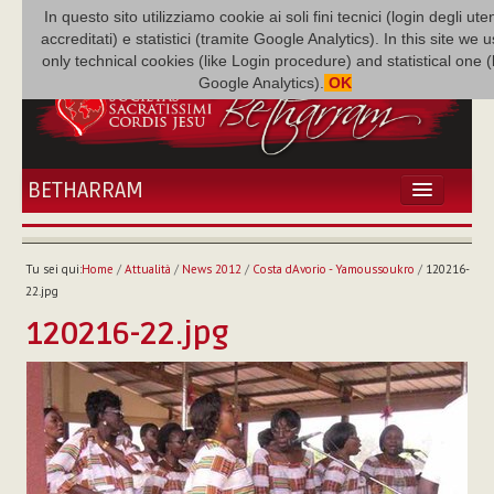
In questo sito utilizziamo cookie ai soli fini tecnici (login degli uten
accreditati) e statistici (tramite Google Analytics). In this site we 
only technical cookies (like Login procedure) and statistical one 
Google Analytics).
OK
BETHARRAM
HOME
ATTUALITÀ
Tu sei qui:
Home
/
Attualità
/
News 2012
/
Costa dAvorio - Yamoussoukro
/
120216-
BÉTHARRAM
22.jpg
FAMIGLIA
120216-22.jpg
MISSIONE
NEF
MEDIATECA
P. AUGUSTO ETCHECOPAR