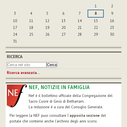
agosto
1
2
3
4
5
6
7
8
9
10
11
12
13
14
15
16
17
18
19
20
21
22
23
24
25
26
27
28
29
30
31
RICERCA
Ricerca avanzata…
NEF, NOTIZIE IN FAMIGLIA
Nef è il bollettino ufficiale della Congregazione del
Sacro Cuore di Gesù di Betharram.
La redazione è a cura del Consiglio Generale.
Per leggere la NEF puoi consultare l’
apposita sezione
del
portale che contiene anche l'archivio degli anni scorsi.