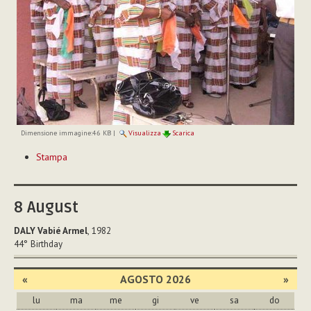
Dimensione immagine:
46 KB
|
Visualizza
Scarica
Azioni
Stampa
sul
documento
8
August
DALY Vabié Armel
, 1982
44°
Birthday
«
AGOSTO 2026
»
lu
ma
me
gi
ve
sa
do