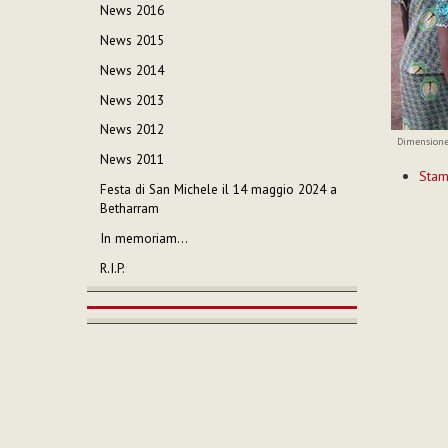
News 2016
News 2015
News 2014
News 2013
News 2012
Dimensione
News 2011
Azioni
Sta
sul
Festa di San Michele il 14 maggio 2024 a
documen
Betharram
In memoriam…
R.I.P.