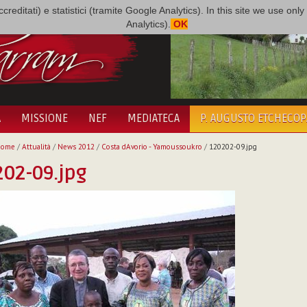
i accreditati) e statistici (tramite Google Analytics). In this site we use 
Analytics).
OK
A
MISSIONE
NEF
MEDIATECA
P. AUGUSTO ETCHECO
Home
/
Attualità
/
News 2012
/
Costa dAvorio - Yamoussoukro
/
120202-09.jpg
02-09.jpg