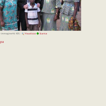
 immagine:
46 KB
|
Visualizza
Scarica
mpa
to