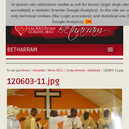
In questo sito utilizziamo cookie ai soli fini tecnici (login degli uten
accreditati) e statistici (tramite Google Analytics). In this site we 
only technical cookies (like Login procedure) and statistical one 
Google Analytics).
OK
BETHARRAM
HOME
ATTUALITÀ
Tu sei qui:
Home
/
Attualità
/
News 2012
/
Costa dAvorio - Dabakala
/
120603-11.jpg
BÉTHARRAM
120603-11.jpg
FAMIGLIA
MISSIONE
NEF
MEDIATECA
P. AUGUSTO ETCHECOPAR