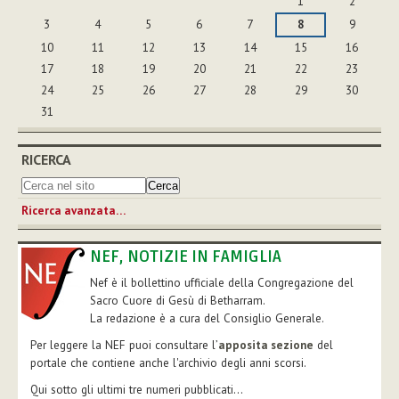
1
2
3
4
5
6
7
8
9
10
11
12
13
14
15
16
17
18
19
20
21
22
23
24
25
26
27
28
29
30
31
RICERCA
Ricerca avanzata…
NEF, NOTIZIE IN FAMIGLIA
Nef è il bollettino ufficiale della Congregazione del
Sacro Cuore di Gesù di Betharram.
La redazione è a cura del Consiglio Generale.
Per leggere la NEF puoi consultare l’
apposita sezione
del
portale che contiene anche l'archivio degli anni scorsi.
Qui sotto gli ultimi tre numeri pubblicati...