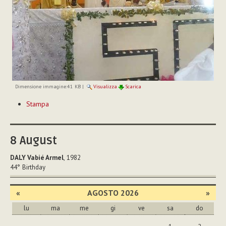
Dimensione immagine:
41 KB
|
Visualizza
Scarica
Azioni
Stampa
sul
documento
8
August
DALY Vabié Armel
, 1982
44°
Birthday
«
AGOSTO 2026
»
lu
ma
me
gi
ve
sa
do
agosto