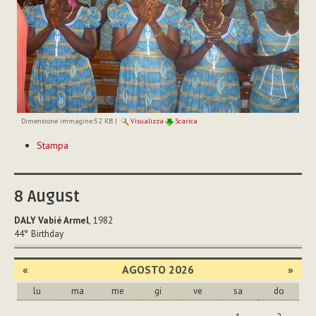
Dimensione immagine:
52 KB
|
Visualizza
Scarica
Azioni
Stampa
sul
documento
8
August
DALY Vabié Armel
, 1982
44°
Birthday
«
AGOSTO 2026
»
lu
ma
me
gi
ve
sa
do
agosto