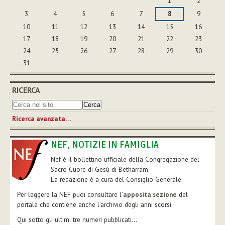
1
2
3
4
5
6
7
8
9
10
11
12
13
14
15
16
17
18
19
20
21
22
23
24
25
26
27
28
29
30
31
RICERCA
Ricerca avanzata…
NEF, NOTIZIE IN FAMIGLIA
Nef è il bollettino ufficiale della Congregazione del
Sacro Cuore di Gesù di Betharram.
La redazione è a cura del Consiglio Generale.
Per leggere la NEF puoi consultare l’
apposita sezione
del
portale che contiene anche l'archivio degli anni scorsi.
Qui sotto gli ultimi tre numeri pubblicati...