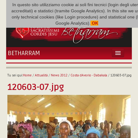
In questo sito utilizziamo cookie ai soli fini tecnici (login degli uten
accreditati) e statistici (tramite Google Analytics). In this site we 
only technical cookies (like Login procedure) and statistical one 
Google Analytics).
OK
BETHARRAM
HOME
ATTUALITÀ
Tu sei qui:
Home
/
Attualità
/
News 2012
/
Costa dAvorio - Dabakala
/
120603-07.jpg
BÉTHARRAM
120603-07.jpg
FAMIGLIA
MISSIONE
NEF
MEDIATECA
P. AUGUSTO ETCHECOPAR