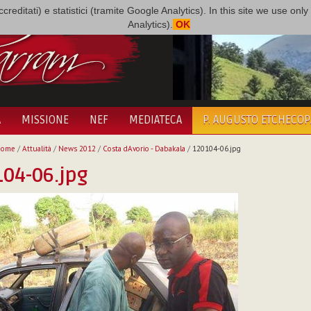
i accreditati) e statistici (tramite Google Analytics). In this site we use 
Analytics).
OK
A
MISSIONE
NEF
MEDIATECA
P. AUGUSTO ETCHECO
Home
/
Attualità
/
News 2012
/
Costa dAvorio - Dabakala
/
120104-06.jpg
04-06.jpg