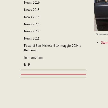
News 2016
News 2015
News 2014
News 2013
News 2012
Dimensione
News 2011
Azioni
Sta
sul
Festa di San Michele il 14 maggio 2024 a
documen
Betharram
In memoriam…
R.I.P.