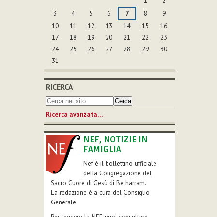
1
2
3
4
5
6
7
8
9
10
11
12
13
14
15
16
17
18
19
20
21
22
23
24
25
26
27
28
29
30
31
RICERCA
Ricerca avanzata…
NEF, NOTIZIE IN
FAMIGLIA
Nef è il bollettino ufficiale
della Congregazione del
Sacro Cuore di Gesù di Betharram.
La redazione è a cura del Consiglio
Generale.
Per leggere la NEF puoi consultare