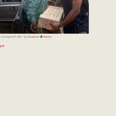
 immagine:
35 KB
|
Visualizza
Scarica
mpa
to