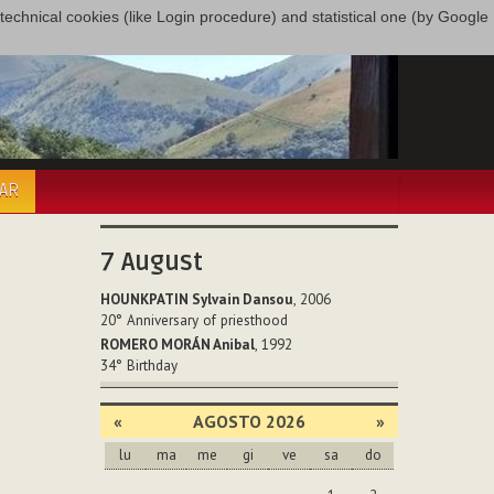
only technical cookies (like Login procedure) and statistical one (by Google
PAR
7
August
HOUNKPATIN Sylvain Dansou
, 2006
20°
Anniversary of priesthood
ROMERO MORÁN Anibal
, 1992
34°
Birthday
«
AGOSTO 2026
»
lu
ma
me
gi
ve
sa
do
agosto