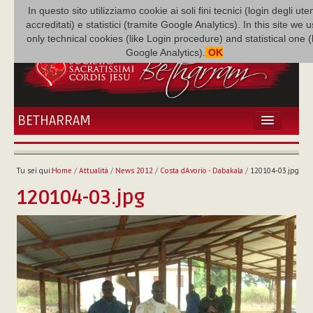
In questo sito utilizziamo cookie ai soli fini tecnici (login degli uten
accreditati) e statistici (tramite Google Analytics). In this site we 
only technical cookies (like Login procedure) and statistical one 
Google Analytics).
OK
BETHARRAM
HOME
ATTUALITÀ
Tu sei qui:
Home
/
Attualità
/
News 2012
/
Costa dAvorio - Dabakala
/
120104-03.jpg
BÉTHARRAM
120104-03.jpg
FAMIGLIA
MISSIONE
NEF
MEDIATECA
P. AUGUSTO ETCHECOPAR