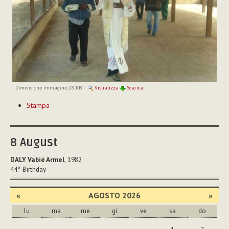
Dimensione immagine:
28 KB
|
Visualizza
Scarica
Azioni
Stampa
sul
documento
8
August
DALY Vabié Armel
, 1982
44°
Birthday
«
AGOSTO 2026
»
lu
ma
me
gi
ve
sa
do
agosto