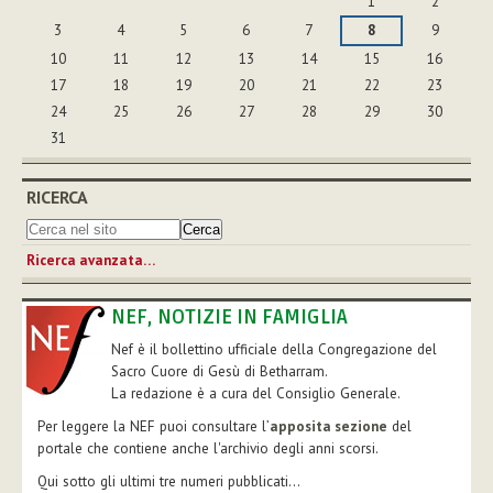
1
2
3
4
5
6
7
8
9
10
11
12
13
14
15
16
17
18
19
20
21
22
23
24
25
26
27
28
29
30
31
RICERCA
Ricerca avanzata…
NEF, NOTIZIE IN FAMIGLIA
Nef è il bollettino ufficiale della Congregazione del
Sacro Cuore di Gesù di Betharram.
La redazione è a cura del Consiglio Generale.
Per leggere la NEF puoi consultare l’
apposita sezione
del
portale che contiene anche l'archivio degli anni scorsi.
Qui sotto gli ultimi tre numeri pubblicati...