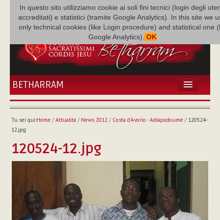
In questo sito utilizziamo cookie ai soli fini tecnici (login degli uten
accreditati) e statistici (tramite Google Analytics). In this site we 
only technical cookies (like Login procedure) and statistical one 
Google Analytics).
OK
BETHARRAM
HOME
ATTUALITÀ
Tu sei qui:
Home
/
Attualità
/
News 2012
/
Costa d'Avorio - Adiapodoumé
/
120524-
BÉTHARRAM
12.jpg
FAMIGLIA
120524-12.jpg
MISSIONE
NEF
MEDIATECA
P. AUGUSTO ETCHECOPAR