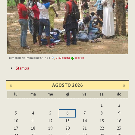
Dimensione immagine:
54 KB
|
Visualizza
Scarica
Azioni
Stampa
sul
documento
«
AGOSTO 2026
»
lu
ma
me
gi
ve
sa
do
agosto
1
2
3
4
5
6
7
8
9
10
11
12
13
14
15
16
17
18
19
20
21
22
23