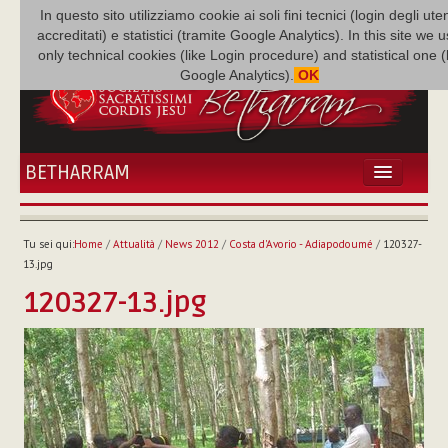
In questo sito utilizziamo cookie ai soli fini tecnici (login degli uten
accreditati) e statistici (tramite Google Analytics). In this site we 
only technical cookies (like Login procedure) and statistical one 
Google Analytics).
OK
BETHARRAM
HOME
ATTUALITÀ
Tu sei qui:
Home
/
Attualità
/
News 2012
/
Costa d'Avorio - Adiapodoumé
/
120327-
BÉTHARRAM
13.jpg
FAMIGLIA
120327-13.jpg
MISSIONE
NEF
MEDIATECA
P. AUGUSTO ETCHECOPAR