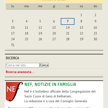
lu
ma
me
gi
ve
sa
do
agosto
1
2
3
4
5
6
7
8
9
10
11
12
13
14
15
16
17
18
19
20
21
22
23
24
25
26
27
28
29
30
31
RICERCA
Ricerca avanzata…
NEF, NOTIZIE IN FAMIGLIA
Nef è il bollettino ufficiale della Congregazione del
Sacro Cuore di Gesù di Betharram.
La redazione è a cura del Consiglio Generale.