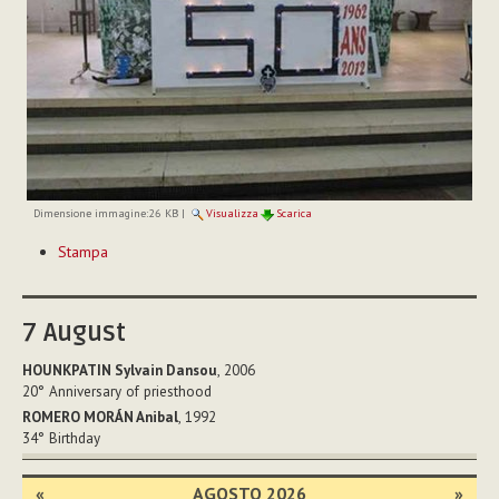
Dimensione immagine:
26 KB
|
Visualizza
Scarica
Azioni
Stampa
sul
documento
7
August
HOUNKPATIN Sylvain Dansou
, 2006
20°
Anniversary of priesthood
ROMERO MORÁN Anibal
, 1992
34°
Birthday
«
AGOSTO 2026
»