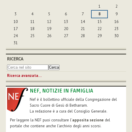
agosto
1
2
3
4
5
6
7
8
9
10
11
12
13
14
15
16
17
18
19
20
21
22
23
24
25
26
27
28
29
30
31
RICERCA
Ricerca avanzata…
NEF, NOTIZIE IN FAMIGLIA
Nef è il bollettino ufficiale della Congregazione del
Sacro Cuore di Gesù di Betharram.
La redazione è a cura del Consiglio Generale.
Per leggere la NEF puoi consultare l’
apposita sezione
del
portale che contiene anche l'archivio degli anni scorsi.