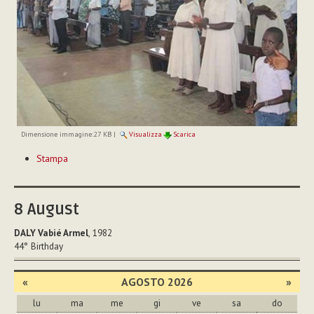
Dimensione immagine:
27 KB
|
Visualizza
Scarica
Azioni
Stampa
sul
documento
8
August
DALY Vabié Armel
, 1982
44°
Birthday
«
AGOSTO 2026
»
lu
ma
me
gi
ve
sa
do