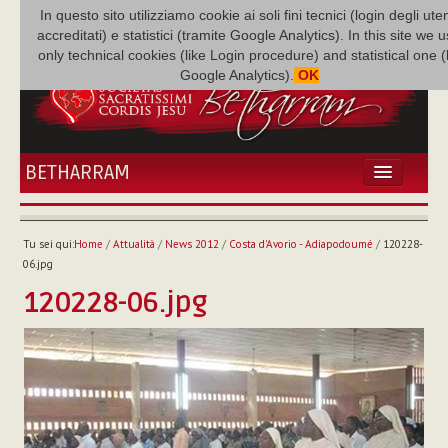
In questo sito utilizziamo cookie ai soli fini tecnici (login degli uten
accreditati) e statistici (tramite Google Analytics). In this site we 
only technical cookies (like Login procedure) and statistical one 
Google Analytics).
OK
BETHARRAM
HOME
ATTUALITÀ
Tu sei qui:
Home
/
Attualità
/
News 2012
/
Costa d'Avorio - Adiapodoumé
/
120228-
BÉTHARRAM
06.jpg
FAMIGLIA
120228-06.jpg
MISSIONE
NEF
MEDIATECA
P. AUGUSTO ETCHECOPAR